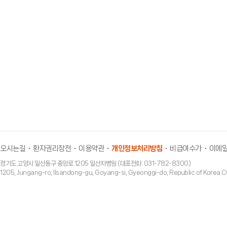
일산차병원 난임센터는 난임의 진료 외에, 유관된 
정신의학과) 전문의 들의 도움을 동시에 받으실 수 
새로운 생명을 잉태하는 것, 행복한 인간의 삶을 위
더불어 하나되어 안타까움을 위로하며 지금까지 왔습
모든 이들의 행복한 삶의 공유를 위하여 과제로 주
위한 저희들의 발걸음을 멈추지 않겠습니다.
오시는길
환자권리장전
이용약관
개인정보처리방침
비급여수가
이메일
경기도 고양시 일산동구 중앙로 1205 일산차병원 (대표전화: 031-782-8300)
1205, Jungang-ro, Ilsandong-gu, Goyang-si, Gyeonggi-do, Republic of Ko