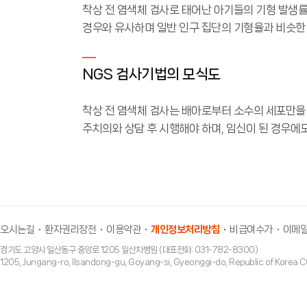
착상 전 염색체 검사로 태어난 아기들의 기형 발생률은
경우와 유사하며 일반 인구 집단의 기형율과 비슷한
NGS 검사기법의 모식도
착상 전 염색체 검사는 배아로부터 소수의 세포만을
주치의와 상담 후 시행해야 하며, 임신이 된 경우에
오시는길
환자권리장전
이용약관
개인정보처리방침
비급여수가
이메일
경기도 고양시 일산동구 중앙로 1205 일산차병원 (대표전화: 031-782-8300)
1205, Jungang-ro, Ilsandong-gu, Goyang-si, Gyeonggi-do, Republic of Ko