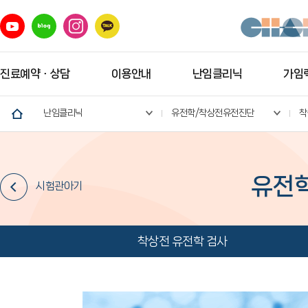
진료예약ㆍ상담
이용안내
난임클리닉
가임력
난임클리닉
유전학/착상전유전진단
착
유전
시험관아기
착상전 유전학 검사