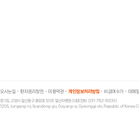
제61차 미국/캐나다 연합 난임학회 영상논문분
“슬러시 질소를 이용한 신개념의 난자동결보존법
2005년
제56차 미국난임학회 최우수 영상 논문상 수상
“난자동결법에 금속 그리드를 이용한 유리화 동결
1998년
제54차 미국난임학회 및 제 16차 세계 불임학
“유리화 동결법을 통해 동결보존 되었던 난자의 
오시는길
환자권리장전
이용약관
개인정보처리방침
비급여수가
이메일
경기도 고양시 일산동구 중앙로 1205 일산차병원 (대표전화: 031-782-8300)
1205, Jungang-ro, Ilsandong-gu, Goyang-si, Gyeonggi-do, Republic of Ko