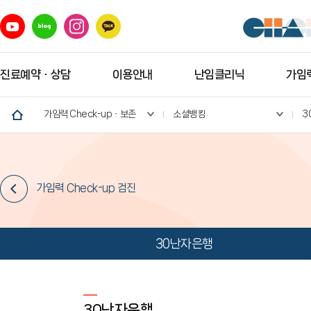
진료예약ㆍ상담
이용안내
난임클리닉
가임력
가임력 Check-upㆍ보존
소셜뱅킹
3
가임력 Check-up 검진
30난자은행
30난자은행