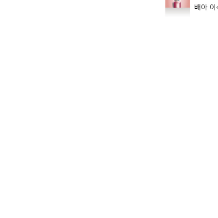
슬러시질소(Slush Nitrogen, SN2) 유리화 동결
(vitrification)을 이용한 난자동결시스템
세포 내 빙결정이 생성되지 않고 동결에 소요되는 
매우 적어 난자에 손상이 거의 없습니다.
최첨단 장기간 보관시스템
자동 충전 식, 24시간 모니터링 최신 장비
최고 수준의 동결기술과 동결난자를 이용한 임신성