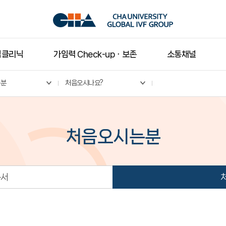
임클리닉
가임력 Check-upㆍ보존
소통채널
는분
처음오시나요?
처음오시는분
순서