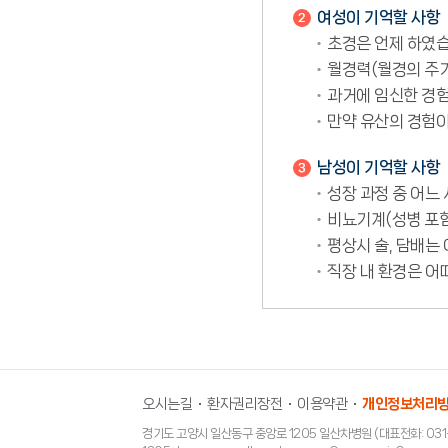
여성이 기억할 사항
초경은 언제 하였
월경력(월경의 주기
과거에 임신한 경험
만약 유산의 경험이
남성이 기억할 사항
성장 과정 중 어느 
비뇨기계(성병 포함
평상시 술, 담배는
직장 내 환경은 어떠
오시는길
환자권리장전
이용약관
개인정보처리
경기도 고양시 일산동구 중앙로 1205 일산차병원 (대표전화: 031-