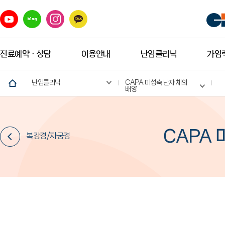
진료예약ㆍ상담
이용안내
난임클리닉
가임력
난임클리닉
CAPA 미성숙 난자 체외
배양
CAPA 
복강경/자궁경