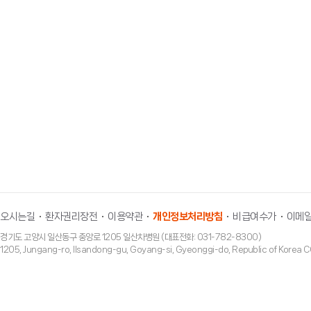
2009년
정원줄기세포 확립성공으로 미국 생식의학회 남
2003년
제 59차 미국난임학회 남성난임분야 최우수 논
“생쥐 고환내 생식줄기세포의 분리 및 증식, 체외
오시는길
환자권리장전
이용약관
개인정보처리방침
비급여수가
이메일
경기도 고양시 일산동구 중앙로 1205 일산차병원 (대표전화: 031-782-8300)
1205, Jungang-ro, Ilsandong-gu, Goyang-si, Gyeonggi-do, Republic of Ko