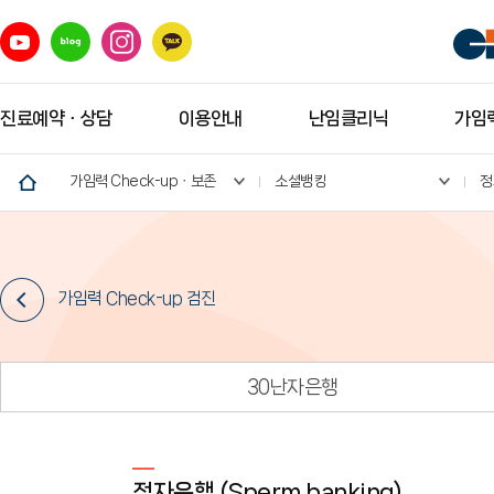
진료예약ㆍ상담
이용안내
난임클리닉
가임력
가임력 Check-upㆍ보존
소셜뱅킹
정
가임력 Check-up 검진
30난자은행
정자은행 (Sperm banking)