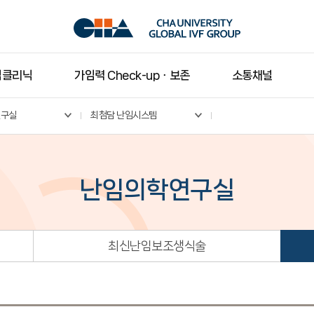
임클리닉
가임력 Check-upㆍ보존
소통채널
연구실
최첨담 난임시스템
난임의학연구실
최신난임보조생식술