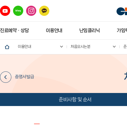
진료예약ㆍ상담
이용안내
난임클리닉
가임력
이용안내
처음오시는분
준
증명서발급
준비사항 및 순서