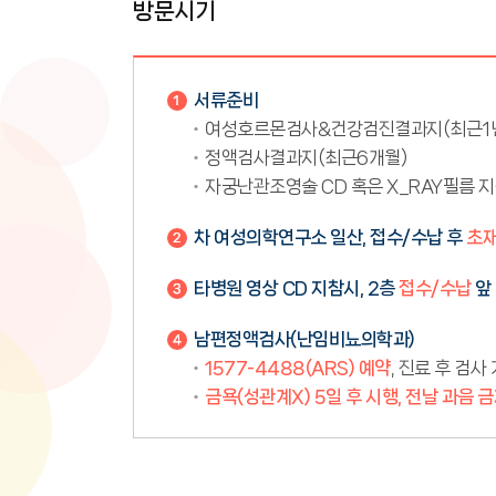
방문시기
서류준비
여성호르몬검사&건강검진결과지(최근1
정액검사결과지(최근6개월)
자궁난관조영술 CD 혹은 X_RAY필름 
차 여성의학연구소 일산, 접수/수납 후
초
타병원 영상 CD 지참시, 2층
접수/수납
앞
남편정액검사(난임비뇨의학과)
1577-4488(ARS) 예약
, 진료 후 검사
금욕(성관계X) 5일 후 시행, 전날 과음 